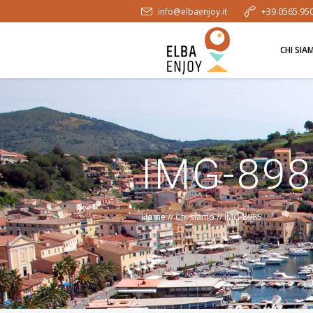
info@elbaenjoy.it
+39.0565.95
CHI SIA
IMG-898
Home
//
Chi siamo
//
IMG-8985