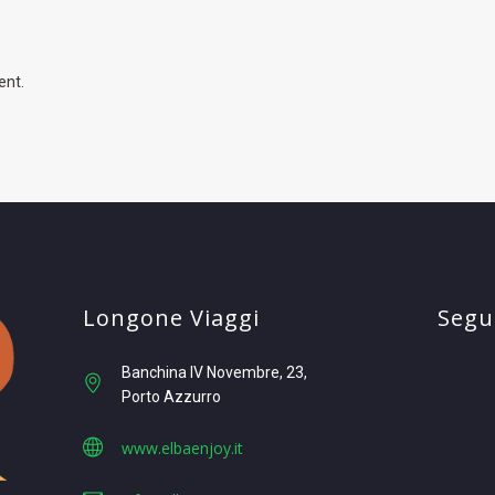
ent.
Longone Viaggi
Segui
Banchina IV Novembre, 23
Porto Azzurro
www.elbaenjoy.it