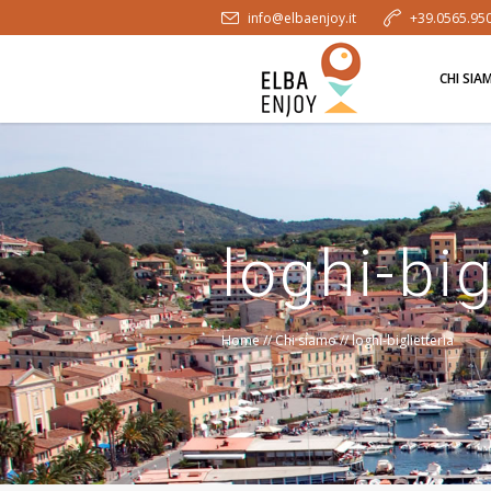
info@elbaenjoy.it
+39.0565.95
CHI SIA
loghi-big
Home
//
Chi siamo
//
loghi-biglietteria