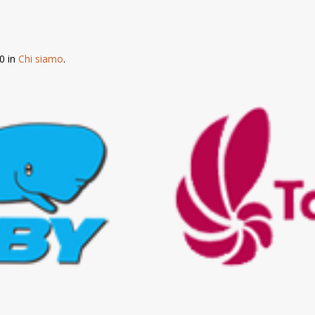
0 in
Chi siamo
.