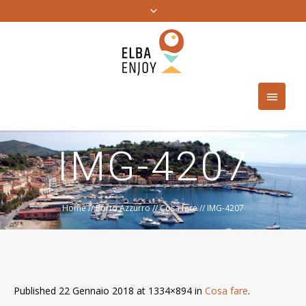
IMG-4207
Home
//
Porto Azzurro
//
Cosa fare
//
IMG-4207
Published
22 Gennaio 2018
at 1334×894 in
Cosa fare
.