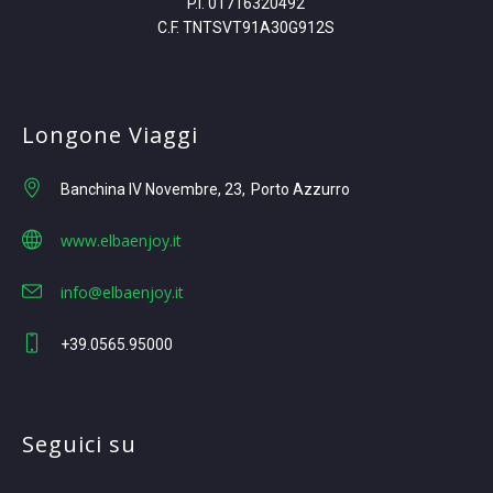
P.I. 01716320492
C.F. TNTSVT91A30G912S
Longone Viaggi
Banchina IV Novembre, 23
Porto Azzurro
www.elbaenjoy.it
info@elbaenjoy.it
+39.0565.95000
Seguici su