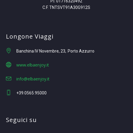
P.I. 01716320492
C.F. TNTSVT91A30G912S
Longone Viaggi
Banchina IV Novembre, 23
Porto Azzurro
www.elbaenjoy.it
info@elbaenjoy.it
+39.0565.95000
Seguici su