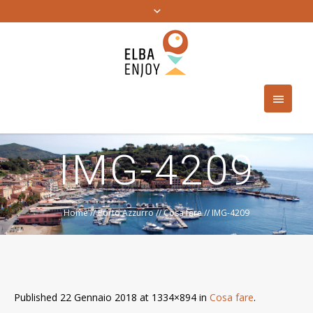
IMG-4209
Home
//
Porto Azzurro
//
Cosa fare
//
IMG-4209
Published
22 Gennaio 2018
at 1334×894 in
Cosa fare
.