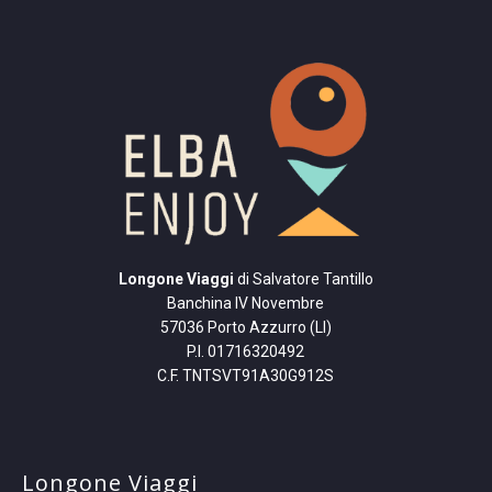
Longone Viaggi
di Salvatore Tantillo
Banchina IV Novembre
57036 Porto Azzurro (LI)
P.I. 01716320492
C.F. TNTSVT91A30G912S
Longone Viaggi