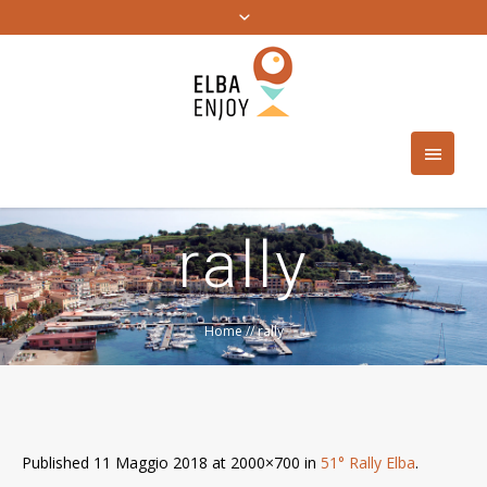
rally
Home
//
rally
Published
11 Maggio 2018
at 2000×700 in
51° Rally Elba
.