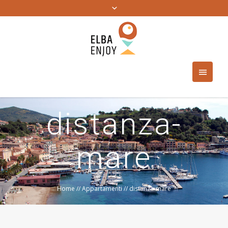
distanza-
mare
Home
//
Appartamenti
//
distanza-mare