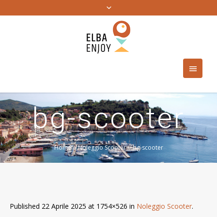
bg-scooter
Home
//
Noleggio Scooter
//
bg-scooter
Published
22 Aprile 2025
at 1754×526 in
Noleggio Scooter
.