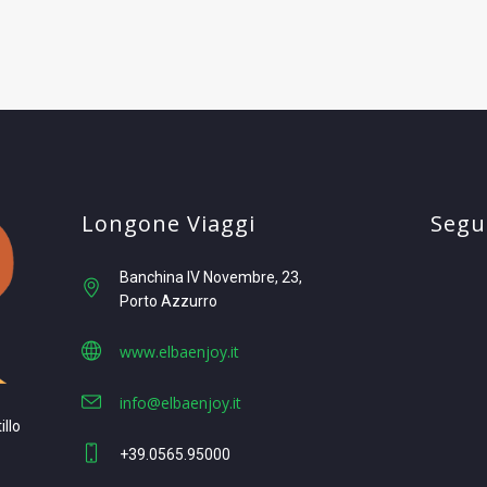
Longone Viaggi
Segui
Banchina IV Novembre, 23
Porto Azzurro
www.elbaenjoy.it
info@elbaenjoy.it
illo
+39.0565.95000