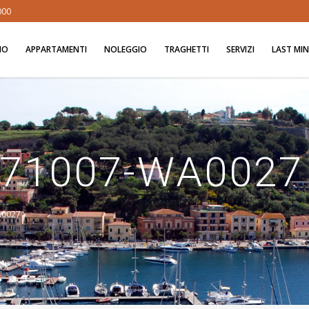
000
MO
APPARTAMENTI
NOLEGGIO
TRAGHETTI
SERVIZI
LAST MI
171007-WA0027
A0027