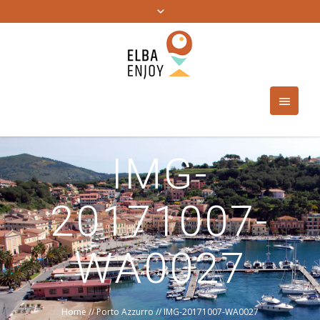
IMG-
20171007-
WA0027
Home
//
Porto Azzurro
//
IMG-20171007-WA0027