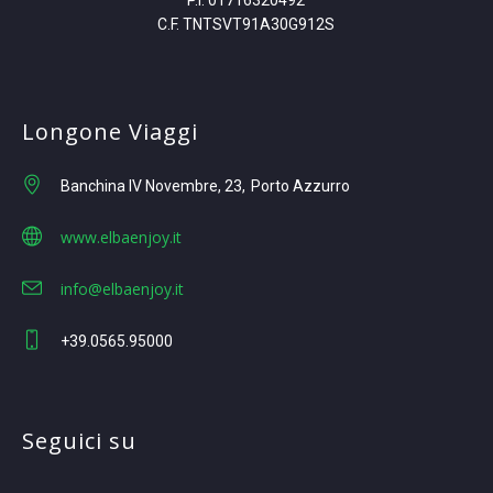
P.I. 01716320492
C.F. TNTSVT91A30G912S
Longone Viaggi
Banchina IV Novembre, 23
Porto Azzurro
www.elbaenjoy.it
info@elbaenjoy.it
+39.0565.95000
Seguici su