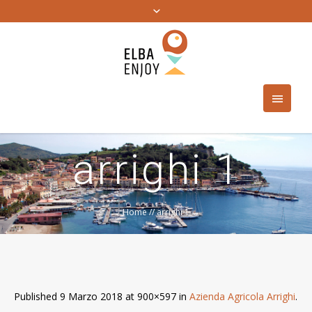
arrighi 1
Home
//
arrighi 1
Published
9 Marzo 2018
at 900×597 in
Azienda Agricola Arrighi
.