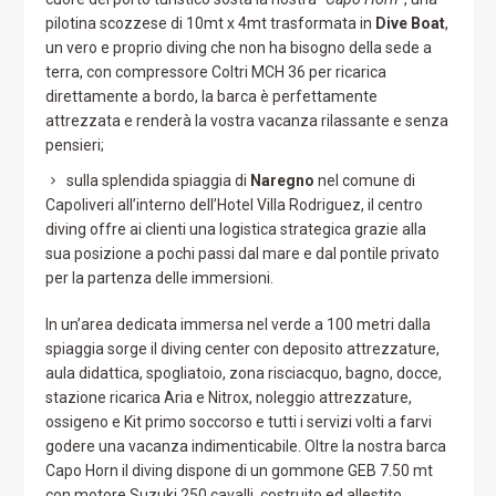
pilotina scozzese di 10mt x 4mt trasformata in
Dive Boat
,
un vero e proprio diving che non ha bisogno della sede a
terra, con compressore Coltri MCH 36 per ricarica
direttamente a bordo, la barca è perfettamente
attrezzata e renderà la vostra vacanza rilassante e senza
pensieri;
sulla splendida spiaggia di
Naregno
nel comune di
Capoliveri all’interno dell’Hotel Villa Rodriguez, il centro
diving offre ai clienti una logistica strategica grazie alla
sua posizione a pochi passi dal mare e dal pontile privato
per la partenza delle immersioni.
In un’area dedicata immersa nel verde a 100 metri dalla
spiaggia sorge il diving center con deposito attrezzature,
aula didattica, spogliatoio, zona risciacquo, bagno, docce,
stazione ricarica Aria e Nitrox, noleggio attrezzature,
ossigeno e Kit primo soccorso e tutti i servizi volti a farvi
godere una vacanza indimenticabile. Oltre la nostra barca
Capo Horn il diving dispone di un gommone GEB 7.50 mt
con motore Suzuki 250 cavalli, costruito ed allestito