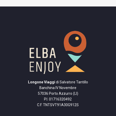
Longone Viaggi
di Salvatore Tantillo
Banchina IV Novembre
57036 Porto Azzurro (LI)
P.I. 01716320492
C.F. TNTSVT91A30G912S