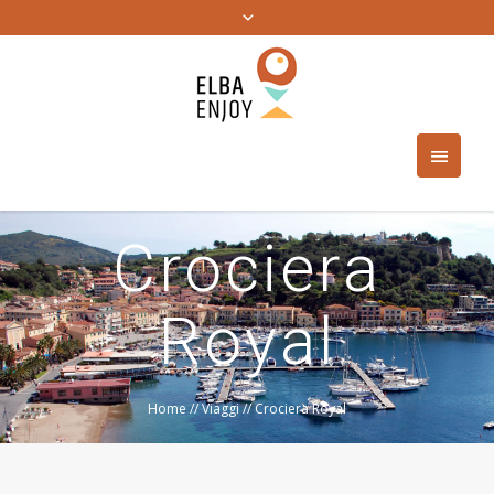
Crociera
Royal
Home
//
Viaggi
//
Crociera Royal